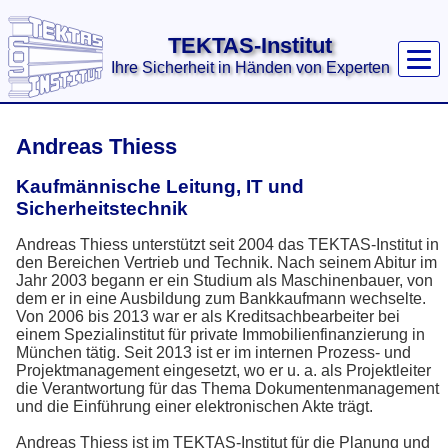
TEKTAS-Institut
Ihre Sicherheit in Händen von Experten
Home
Unsere Leistungen
Andreas Thiess
True Crime
Kaufmännische Leitung, IT und
Privatgutachten
Sicherheitstechnik
Schwachstellenanalyse
Andreas Thiess unterstützt seit 2004 das TEKTAS-Institut in
Detektivausbildung
den Bereichen Vertrieb und Technik. Nach seinem Abitur im
Fachkräfte für Schutz und
Jahr 2003 begann er ein Studium als Maschinenbauer, von
dem er in eine Ausbildung zum Bankkaufmann wechselte.
Sicherheit
Von 2006 bis 2013 war er als Kreditsachbearbeiter bei
Ermittlungen wegen
einem Spezialinstitut für private Immobilienfinanzierung in
Diebstahlsverdacht
München tätig. Seit 2013 ist er im internen Prozess- und
Projektmanagement eingesetzt, wo er u. a. als Projektleiter
Seminare und Vorträge
die Verantwortung für das Thema Dokumentenmanagement
und die Einführung einer elektronischen Akte trägt.
Inhouse-Schulungen
Wissenstest
Andreas Thiess ist im TEKTAS-Institut für die Planung und